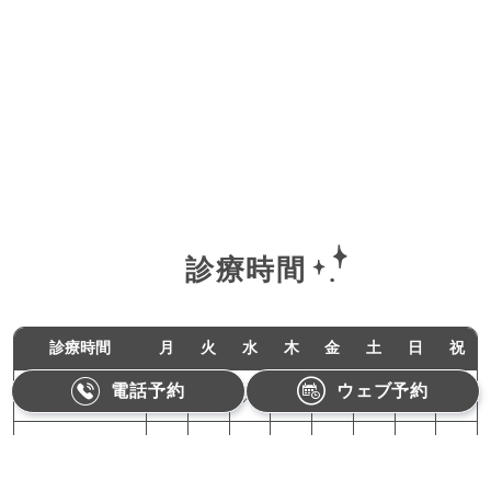
診療時間
診療時間
月
火
水
木
金
土
日
祝
電話予約
ウェブ予約
11:00-18:00
●
●
／
●
●
／
／
／
10:00-15:00
／
／
／
／
／
●
／
／