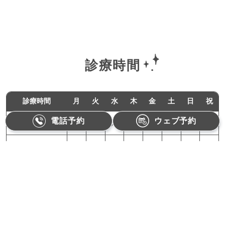
診療時間
診療時間
月
火
水
木
金
土
日
祝
電話予約
ウェブ予約
11:00-18:00
●
●
／
●
●
／
／
／
10:00-15:00
／
／
／
／
／
●
／
／
月曜,火曜,木曜,金曜：11:00〜18:00（最終受付17:30）
土曜：10:00〜15:00（最終受付14:30）
【休診日】水曜、日曜、祝日
Refino Dental Clinic