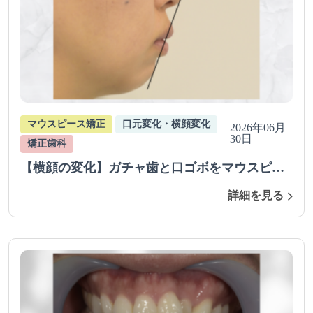
マウスピース矯正
口元変化・横顔変化
2026年06月
30日
矯正歯科
【横顔の変化】ガチャ歯と口ゴボをマウスピー
ス矯正（抜歯あり）で治療、改善を行った症例
詳細を見る