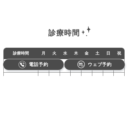
診療時間
診療時間
月
火
水
木
金
土
日
祝
電話予約
ウェブ予約
11:00-18:00
●
●
／
●
●
／
／
／
10:00-15:00
／
／
／
／
／
●
／
／
月曜,火曜,木曜,金曜：11:00〜18:00（最終受付17:30）
土曜：10:00〜15:00（最終受付14:30）
【休診日】水曜、日曜、祝日
Refino Dental Clinic