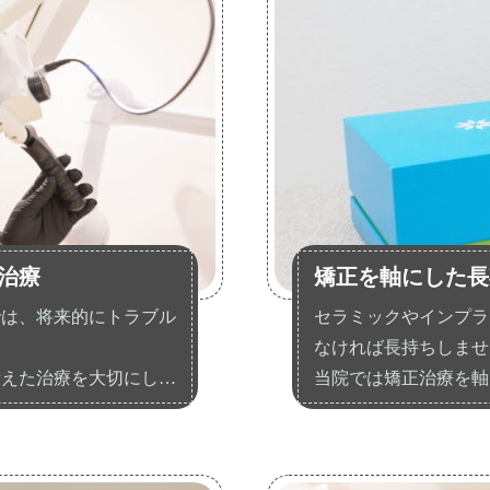
治療
矯正を軸にした長
では、将来的にトラブル
セラミックやインプラ
なければ長持ちしませ
考えた治療を大切にして
当院では矯正治療を軸
ます。