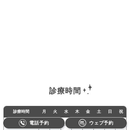
診療時間
診療時間
月
火
水
木
金
土
日
祝
電話予約
ウェブ予約
11:00-18:00
●
●
／
●
●
／
／
／