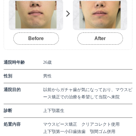
Before
After
通院時年齢
26歳
性別
男性
通院目的
以前からガチャ歯が気になっており、マウスピ
ース矯正での治療を希望して当院へ来院
診断
上下顎叢生
処置内容
マウスピース矯正 クリアコレクト使用
上下顎第一小臼歯抜歯 顎間ゴム併用