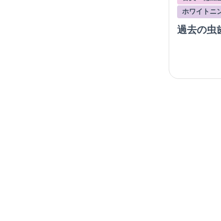
ホワイトニ
過去の虫
クの変色
トニング
ィングを
例