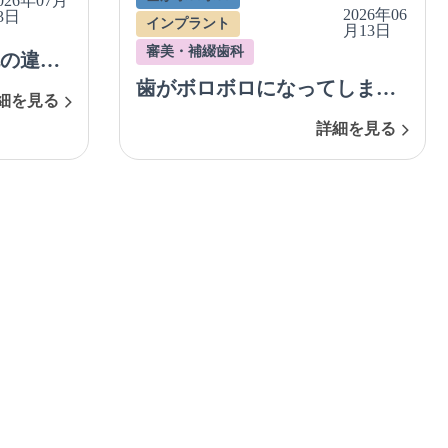
026年07月
2026年06
3日
インプラント
月13日
審美・補綴歯科
の違い
歯がボロボロになってしま
ニング
細を見る
い、インプラントやセラミッ
をやり
詳細を見る
クで治療を行った症例