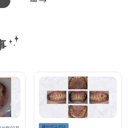
Next
事
歯がボロボロ