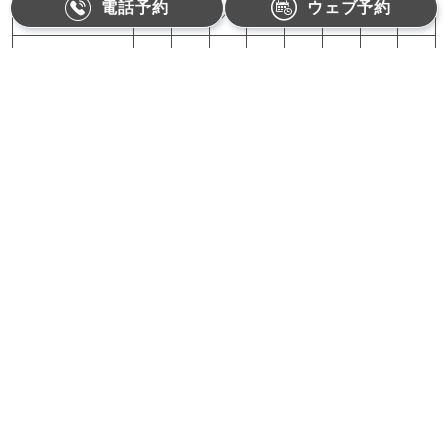
電話予約
ウェブ予約
11:00-18:00
●
●
／
●
●
／
／
／
10:00-15:00
／
／
／
／
／
●
／
／
月曜,火曜,木曜,金曜：11:00〜18:00（最終受付17:30）
土曜：10:00〜15:00（最終受付14:30）
【休診日】水曜、日曜、祝日
Refino Dental Clinic
〒162-0822 東京都新宿区下宮比町1-1相沢ビル3F
電話番号
03-3528-9909
受付：お電話対応受付時間
月・火・木・金 11:00〜18:00
土 10:00〜15:00