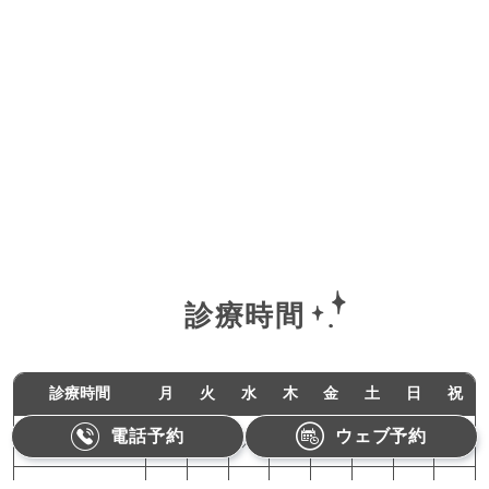
診療時間
診療時間
月
火
水
木
金
土
日
祝
電話予約
ウェブ予約
11:00-18:00
●
●
／
●
●
／
／
／