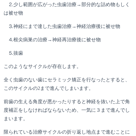
⒉
少し範囲が広がった虫歯治療
→
部分的な詰め物もしく
は被せ物
⒊
神経にまで達した虫歯治療
→
神経治療後に被せ物
⒋
根尖病巣の治療
→
神経再治療後に被せ物
⒌
抜歯
このようなサイクルが存在します。
全く虫歯のない歯にセラミック矯正を行なったとすると、
このサイクルの
2
まで進んでしまいます。
前歯の生える角度が悪かったりすると神経を抜いた上で角
度補正をしなければならないため、一気に３まで進んでし
まいます。
限られている治療サイクルの折り返し地点まで進むことに