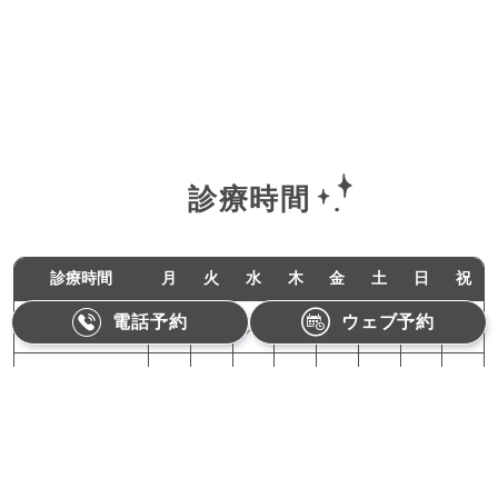
診療時間
診療時間
月
火
水
木
金
土
日
祝
電話予約
ウェブ予約
11:00-18:00
●
●
／
●
●
／
／
／
10:00-15:00
／
／
／
／
／
●
／
／
月曜,火曜,木曜,金曜：11:00〜18:00（最終受付17:30）
土曜：10:00〜15:00（最終受付14:30）
【休診日】水曜、日曜、祝日