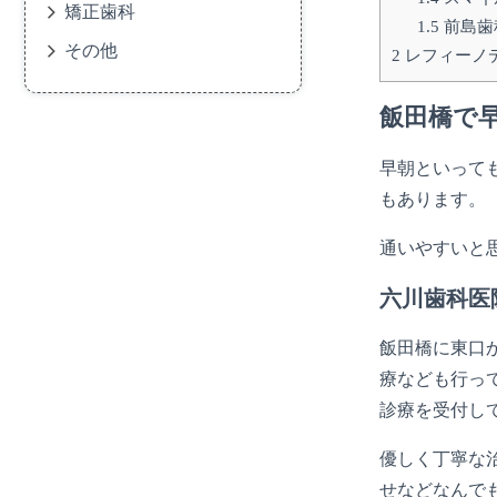
矯正歯科
1.5
前島歯
その他
2
レフィーノ
飯田橋で
早朝といって
もあります。
通いやすいと
六川歯科医
飯田橋に東口
療なども行っ
診療を受付し
優しく丁寧な
せなどなんで