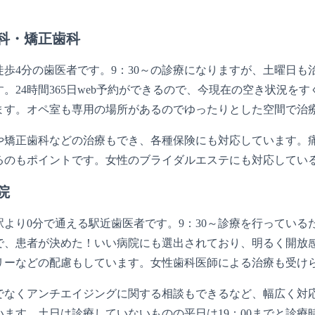
科・矯正歯科
徒歩4分の歯医者です。9：30～の診療になりますが、土曜日
。24時間365日web予約ができるので、今現在の空き状況
ます。オペ室も専用の場所があるのでゆったりとした空間で治
や矯正歯科などの治療もでき、各種保険にも対応しています。
るのもポイントです。女性のブライダルエステにも対応してい
院
駅より0分で通える駅近歯医者です。9：30～診療を行ってい
で、患者が決めた！いい病院にも選出されており、明るく開放
リーなどの配慮もしています。女性歯科医師による治療も受け
でなくアンチエイジングに関する相談もできるなど、幅広く対
います。土日は診療していないものの平日は19：00までと診