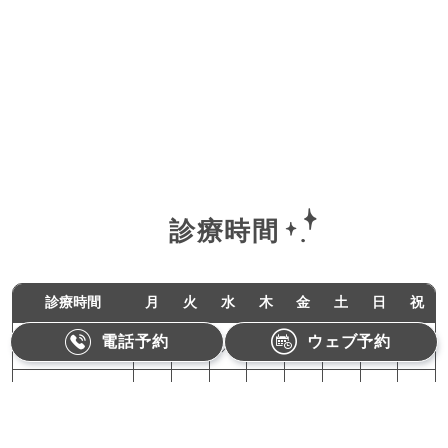
診療時間
診療時間
月
火
水
木
金
土
日
祝
電話予約
ウェブ予約
11:00-18:00
●
●
／
●
●
／
／
／
10:00-15:00
／
／
／
／
／
●
／
／
月曜,火曜,木曜,金曜：11:00〜18:00（最終受付17:30）