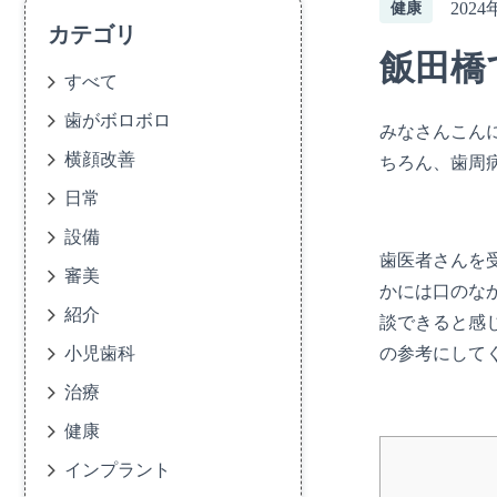
2024
健康
カテゴリ
飯田橋
すべて
歯がボロボロ
みなさんこんに
横顔改善
ちろん、歯周
日常
設備
歯医者さんを
審美
かには口のな
紹介
談できると感
小児歯科
の参考にして
治療
健康
インプラント