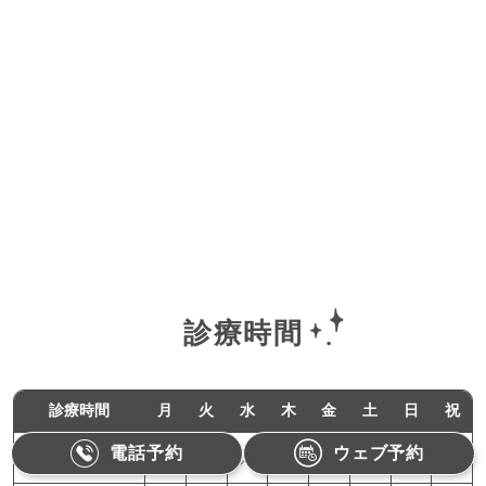
診療時間
診療時間
月
火
水
木
金
土
日
祝
電話予約
ウェブ予約
11:00-18:00
●
●
／
●
●
／
／
／