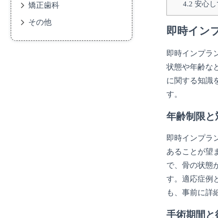
4.2
安心し
矯正歯科
その他
即時イン
即時インプラ
状態や年齢な
に関する知識
す。
年齢制限と
即時インプラ
あることが望
で、骨の状態
す。適応症例
も、事前に詳
手術期間と