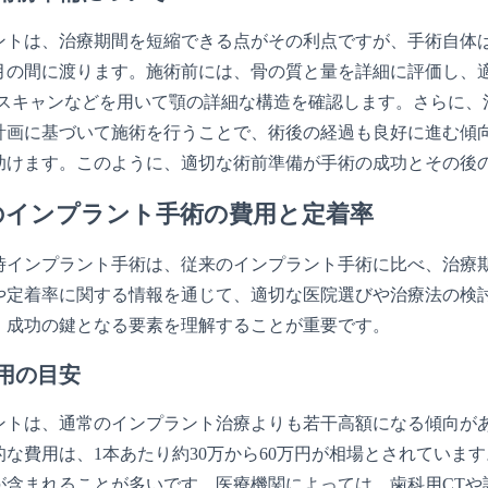
ントは、治療期間を短縮できる点がその利点ですが、手術自体
ヶ月の間に渡ります。施術前には、骨の質と量を詳細に評価し、
Tスキャンなどを用いて顎の詳細な構造を確認します。さらに、
計画に基づいて施術を行うことで、術後の経過も良好に進む傾
助けます。このように、適切な術前準備が手術の成功とその後
のインプラント手術の費用と定着率
時インプラント手術は、従来のインプラント手術に比べ、治療
や定着率に関する情報を通じて、適切な医院選びや治療法の検
、成功の鍵となる要素を理解することが重要です。
用の目安
ントは、通常のインプラント治療よりも若干高額になる傾向が
的な費用は、1本あたり約30万から60万円が相場とされていま
が含まれることが多いです。医療機関によっては、歯科用CTや