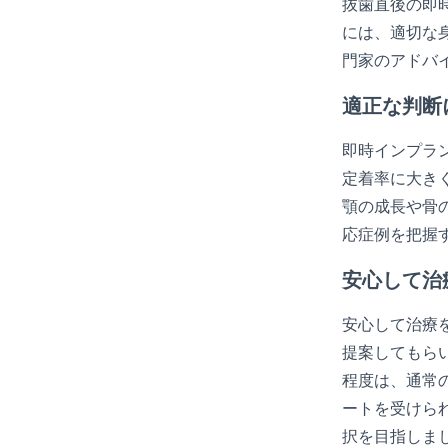
抜歯直後の即
には、適切な
門家のアドバ
適正な判断
即時インプラ
定着率に大き
顎の成長や骨
応症例を把握
安心して治
安心して治療
提案してもら
程度は、通常
ートを受けら
択を目指しま