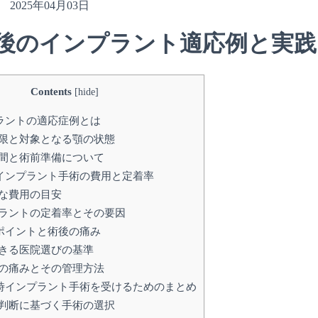
2025年04月03日
後のインプラント適応例と実践
Contents
[
hide
]
ラントの適応症例とは
限と対象となる顎の状態
間と術前準備について
インプラント手術の費用と定着率
な費用の目安
ラントの定着率とその要因
ポイントと術後の痛み
きる医院選びの基準
の痛みとその管理方法
時インプラント手術を受けるためのまとめ
判断に基づく手術の選択