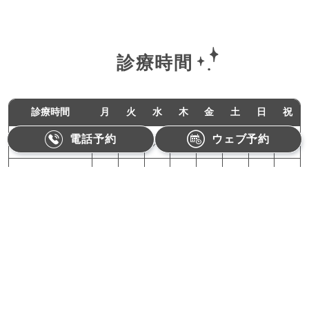
診療時間
診療時間
月
火
水
木
金
土
日
祝
電話予約
ウェブ予約
11:00-18:00
●
●
／
●
●
／
／
／
10:00-15:00
／
／
／
／
／
●
／
／
月曜,火曜,木曜,金曜：11:00〜18:00（最終受付17:30）
土曜：10:00〜15:00（最終受付14:30）
【休診日】水曜、日曜、祝日
Refino Dental Clinic
〒162-0822 東京都新宿区下宮比町1-1相沢ビル3F