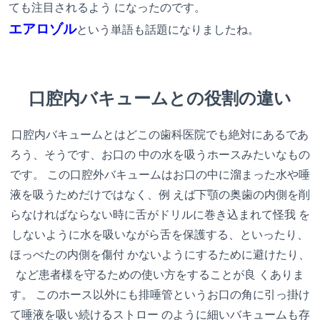
ても注目されるよう になったのです。
エアロゾル
という単語も話題になりましたね。
口腔内バキュームとの役割の違い
口腔内バキュームとはどこの歯科医院でも絶対にあるであ
ろう、そうです、お口の 中の水を吸うホースみたいなもの
です。 この口腔外バキュームはお口の中に溜まった水や唾
液を吸うためだけではなく、例 えば下顎の奥歯の内側を削
らなければならない時に舌がドリルに巻き込まれて怪我 を
しないように水を吸いながら舌を保護する、といったり、
ほっぺたの内側を傷付 かないようにするために避けたり、
など患者様を守るための使い方をすることが良 くありま
す。 このホース以外にも排唾管というお口の角に引っ掛け
て唾液を吸い続けるストロー のように細いバキュームも存