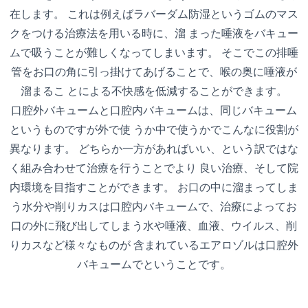
在します。 これは例えばラバーダム防湿というゴムのマス
クをつける治療法を用いる時に、溜 まった唾液をバキュー
ムで吸うことが難しくなってしまいます。 そこでこの排唾
管をお口の角に引っ掛けてあげることで、喉の奥に唾液が
溜まるこ とによる不快感を低減することができます。
口腔外バキュームと口腔内バキュームは、同じバキューム
というものですが外で使 うか中で使うかでこんなに役割が
異なります。 どちらか一方があればいい、という訳ではな
く組み合わせて治療を行うことでより 良い治療、そして院
内環境を目指すことができます。 お口の中に溜まってしま
う水分や削りカスは口腔内バキュームで、治療によってお
口の外に飛び出してしまう水や唾液、血液、ウイルス、削
りカスなど様々なものが 含まれているエアロゾルは口腔外
バキュームでということです。