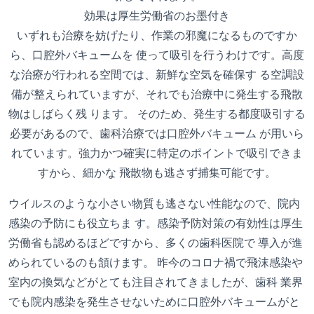
効果は厚生労働省のお墨付き
いずれも治療を妨げたり、作業の邪魔になるものですか
ら、口腔外バキュームを 使って吸引を行うわけです。高度
な治療が行われる空間では、新鮮な空気を確保す る空調設
備が整えられていますが、それでも治療中に発生する飛散
物はしばらく残 ります。 そのため、発生する都度吸引する
必要があるので、歯科治療では口腔外バキューム が用いら
れています。強力かつ確実に特定のポイントで吸引できま
すから、細かな 飛散物も逃さず捕集可能です。
ウイルスのような小さい物質も逃さない性能なので、院内
感染の予防にも役立ちま す。感染予防対策の有効性は厚生
労働省も認めるほどですから、多くの歯科医院で 導入が進
められているのも頷けます。 昨今のコロナ禍で飛沫感染や
室内の換気などがとても注目されてきましたが、歯科 業界
でも院内感染を発生させないために口腔外バキュームがと