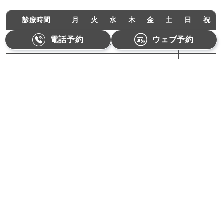
診療時間
月
火
水
木
金
土
日
祝
電話予約
ウェブ予約
11:00-18:00
●
●
／
●
●
／
／
／
10:00-15:00
／
／
／
／
／
●
／
／
月曜,火曜,木曜,金曜：11:00〜18:00（最終受付17:30）
土曜：10:00〜15:00（最終受付14:30）
【休診日】水曜、日曜、祝日
Refino Dental Clinic
〒162-0822 東京都新宿区下宮比町1-1相沢ビル3F
電話番号
03-3528-9909
受付：お電話対応受付時間