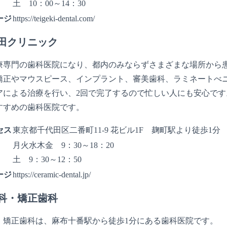
土 10：00～14：30
ージ
https://teigeki-dental.com/
田クリニック
療専門の歯科医院になり、都内のみならずさまざまな場所から
矯正やマウスピース、インプラント、審美歯科、ラミネートべ
アによる治療を行い、2回で完了するので忙しい人にも安心で
すすめの歯科医院です。
セス
東京都千代田区二番町11-9 花ビル1F 麹町駅より徒歩1分
月火水木金 9：30～18：20
土 9：30～12：50
ージ
https://ceramic-dental.jp/
科・矯正歯科
・矯正歯科は、麻布十番駅から徒歩1分にある歯科医院です。