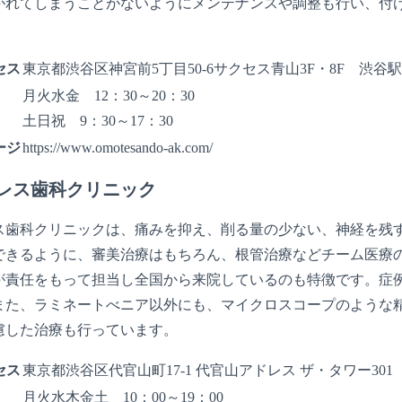
がれてしまうことがないようにメンテナンスや調整も行い、付
セス
東京都渋谷区神宮前5丁目50-6サクセス青山3F・8F 渋谷
月火水金 12：30～20：30
土日祝 9：30～17：30
ージ
https://www.omotesando-ak.com/
レス歯科クリニック
ス歯科クリニックは、痛みを抑え、削る量の少ない、神経を残
できるように、審美治療はもちろん、根管治療などチーム医療
が責任をもって担当し全国から来院しているのも特徴です。症
また、ラミネートべニア以外にも、マイクロスコープのような精
慮した治療も行っています。
セス
東京都渋谷区代官山町17-1 代官山アドレス ザ・タワー30
月火水木金土 10：00～19：00