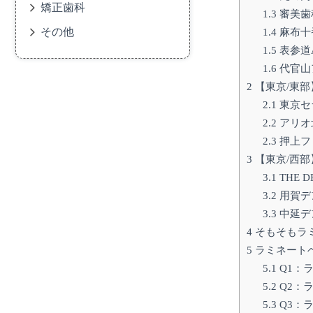
矯正歯科
1.3
審美歯
その他
1.4
麻布十
1.5
表参道
1.6
代官山
2
【東京/東部
2.1
東京セ
2.2
アリオ
2.3
押上フ
3
【東京/西部
3.1
THE D
3.2
用賀デ
3.3
中延デ
4
そもそもラ
5
ラミネート
5.1
Q1：
5.2
Q2：
5.3
Q3：