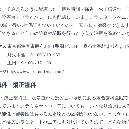
心して通えるように配慮した、待ち時間・痛み・お子様連れ・
診療台でプライバシーにも配慮しています。ラミネートべニアでの
,000縁で行い5年保証もついているので、安心して治療ができ
応できるかどうかの診査や診断を行ったうえで治療を進めてい
セス
東京都港区東麻布3-8-8 明商ビル1F 麻布十番駅より徒歩1
月火木金 9：00～19：30
土日 9：00～17：30
ージ
https://www.azabu-dental.com/
歯科・矯正歯科
科・矯正歯科は、表参道からほど近い場所にある総合歯科医院
しています。ラミネートべニアについても、いきなり治療に入
機能性・審美性はもちろん本物との区別がつかない、とにかく
など幅広いラミネートべニアにも対応しているので、どんな治