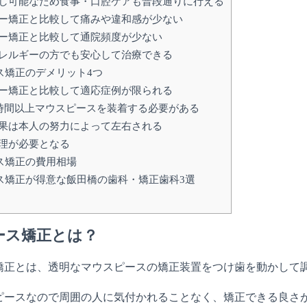
し可能なため食事・口腔ケアも普段通りに行える
ー矯正と比較して痛みや違和感が少ない
ー矯正と比較して通院頻度が少ない
レルギーの方でも安心して治療できる
ス矯正のデメリット4つ
ー矯正と比較して適応症例が限られる
0時間以上マウスピースを装着する必要がある
果は本人の努力によって左右される
理が必要となる
ス矯正の費用相場
ス矯正が得意な飯田橋の歯科・矯正歯科3選
ース矯正とは？
矯正とは、透明なマウスピースの矯正装置をつけ歯を動かして
ピースなので周囲の人に気付かれることなく、矯正できる良さ