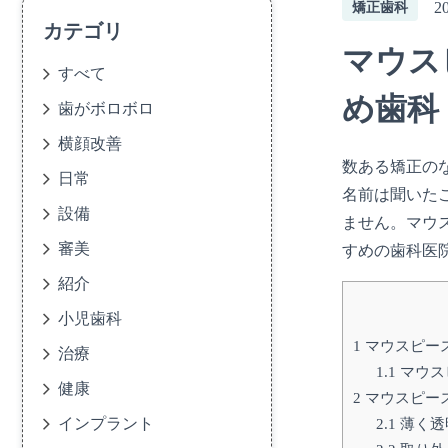
2
矯正歯科
カテゴリ
マウス
すべて
め歯科
歯がボロボロ
横顔改善
数ある矯正の
日常
名前は聞いた
設備
ません。マウ
審美
すめの歯科医
紹介
小児歯科
1
マウスピー
治療
1.1
マウス
健康
2
マウスピー
インプラント
2.1
薄く透