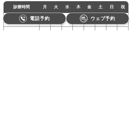
診療時間
月
火
水
木
金
土
日
祝
電話予約
ウェブ予約
11:00-18:00
●
●
／
●
●
／
／
／
10:00-15:00
／
／
／
／
／
●
／
／
月曜,火曜,木曜,金曜：11:00〜18:00（最終受付17:30）
土曜：10:00〜15:00（最終受付14:30）
【休診日】水曜、日曜、祝日
Refino Dental Clinic
〒162-0822 東京都新宿区下宮比町1-1相沢ビル3F
電話番号
03-3528-9909
受付：お電話対応受付時間