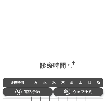
診療時間
診療時間
月
火
水
木
金
土
日
祝
電話予約
ウェブ予約
11:00-18:00
●
●
／
●
●
／
／
／
10:00-15:00
／
／
／
／
／
●
／
／