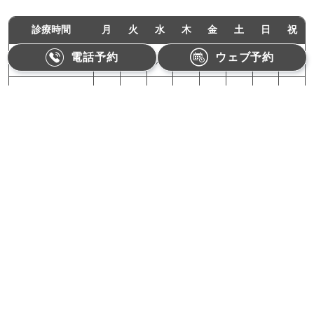
診療時間
月
火
水
木
金
土
日
祝
電話予約
ウェブ予約
11:00-18:00
●
●
／
●
●
／
／
／
10:00-15:00
／
／
／
／
／
●
／
／
月曜,火曜,木曜,金曜：11:00〜18:00（最終受付17:30）
土曜：10:00〜15:00（最終受付14:30）
【休診日】水曜、日曜、祝日
Refino Dental Clinic
〒162-0822 東京都新宿区下宮比町1-1相沢ビル3F
電話番号
03-3528-9909
受付：お電話対応受付時間