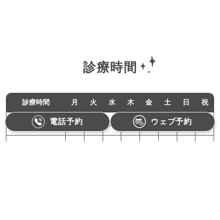
診療時間
診療時間
月
火
水
木
金
土
日
祝
電話予約
ウェブ予約
11:00-18:00
●
●
／
●
●
／
／
／
10:00-15:00
／
／
／
／
／
●
／
／
月曜,火曜,木曜,金曜：11:00〜18:00（最終受付17:30）
土曜：10:00〜15:00（最終受付14:30）
【休診日】水曜、日曜、祝日
Refino Dental Clinic