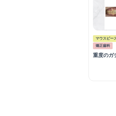
マウスピー
矯正歯科
重度のガ
ス矯正で
（抜歯症