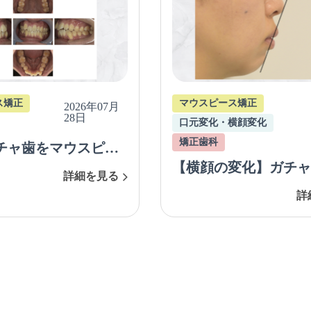
ス矯正
マウスピース矯正
2026年07月
28日
口元変化・横顔変化
矯正歯科
チャ歯をマウスピー
【横顔の変化】ガチャ
治療を行った症例
詳細を見る
ゴボをマウスピース矯
例）
詳
歯あり）で治療、改善
た症例