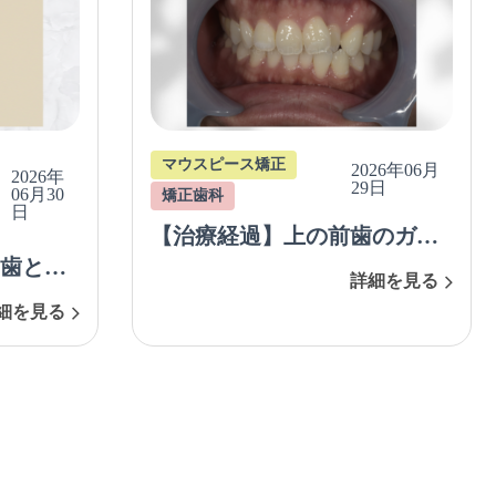
マウスピース矯正
2026年06月
2026年
29日
06月30
矯正歯科
日
【治療経過】上の前歯のガチ
歯と口
ャ歯（ガタガタ歯並び）をマ
詳細を見る
正（抜
ウスピース矯正で治療を行っ
細を見る
を行っ
た症例