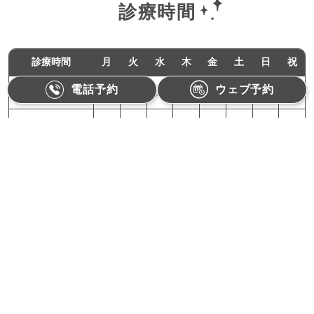
診療時間
診療時間
月
火
水
木
金
土
日
祝
電話予約
ウェブ予約
11:00-18:00
●
●
／
●
●
／
／
／
10:00-15:00
／
／
／
／
／
●
／
／
月曜,火曜,木曜,金曜：11:00〜18:00（最終受付17:30）
土曜：10:00〜15:00（最終受付14:30）
【休診日】水曜、日曜、祝日
Refino Dental Clinic
〒162-0822 東京都新宿区下宮比町1-1相沢ビル3F
電話番号